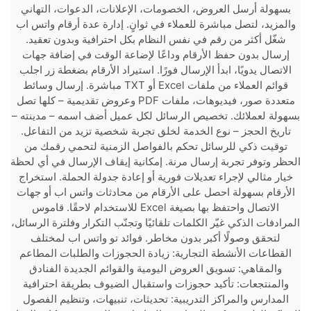
بسهولة أرسل العروض، الخصومات، الإعلانات، الدعوات، التهاني
والمزيد، لتصل مباشرة للعملاء في ثوانٍ. إدارة عدة أرقام واتس اب
شغّل أكثر من رقم في نفس النظام بكل احترافية وبدون تعقيد.
إرسال بدون حفظ الأرقام وداعًا لإضاعة الوقت في إضافة جهات
الاتصال يدويًا، ابدأ الإرسال فورًا. استيراد الأرقام بضغطة زر اجلب
قوائم العملاء من ملفات Excel أو TXT مباشرة. إرسال وسائط
متعددة صور، فيديوهات، ملفات PDF وعروض تقديمية – كلها تصل
بسهولة لعملائك. تخصيص الرسائل لكل عميل أضف اسمه – مدينته –
تاريخ الحجز – نوع الخدمة لخلق تجربة شخصية تزيد من التفاعل.
توقيت ذكي للرسائل تحكم بالفواصل الزمنية لتحمي رقمك من
الحظر وتوفر تجربة إرسال مرنة. إمكانية إيقاف الإرسال في أي لحظة
خيار مثالي لإجراء تعديلات فورية أو إعادة جدولة الحملة. استخراج
الأرقام بسهولة احصل على الأرقام من محادثات واتس اب أو جهات
الاتصال واحتفظ بها بصيغة Excel للاستخدام لاحقًا. قاموس
المرادفات الذكي غيّر الكلمات تلقائيًا وتجنّب التكرار وفلترة الرسائل،
لتحقق وصولًا أكبر بدون مخاطر. فوائد تو واتس اب لمختلف
القطاعات الأنشطة التجارية: زيادة الحجوزات والطلبات المطاعم
والمقاهي: تسويق العروض اليومية والقوائم الجديدة الفنادق
والمنتجعات: تأكيد حجوزات واستقبال الضيوف بطريقة احترافية
المدارس والمراكز التدريبية: تحديثات، تنبيهات، وتنظيم الفصول