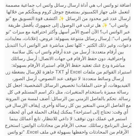
اضافة تو واتس اب هي أداة ارسال رسائل واتس اب جماعية مصممة
لتعمل على جهاز الكمبيوتر بمتصفح جوجل كروم ويمكّنكم من خلالها
ارسال عدد غير محدود من الرسائل ✨ اكتشف قوة التسويق مع "تو
واتس اب" ✨ هل ترغب في الوصول إلى جمهورك بأفضل طريقة
عبر الواتس اب؟ الآن أصبح الأمر أسهل وأكثر احترافية مع ميزات "تو
واتس اب": إرسال رسائل متنوعة بسهولة: عروض، إعلانات، معايدات،
دعوات، وغير ذلك الكثير - كلها تصل مباشرة عبر الواتس اب! التبديل
بين أرقام متعددة: أرسل من عدة أرقام واتس اب بكل سلاسة
واحترافية. دون حفظ الأرقام في جهات الاتصال: أرسل رسائلك
مباشرة ودع عنك تعقيد حفظ الأرقام. استيراد الأرقام بسهولة:
استيراد القوائم من ملفات Excel أو TXT جاهزة للإرسال بضغطة زر.
إرسال وسائط متعددة: لا تتوقف عند النصوص، أرسل الصور،
الفيديوهات، أو حتى الملفات! تخصيص الرسائل الشخصية: اجعل كل
رسالة مميزة باستخدام المتغيرات، مثل ذكر اسم المستلم في كل
رسالة. تحكم بالفاصل الزمني بين الرسائل: أضف لمسة من المرونة
مع الفاصل الزمني المتغير بين كل رسالة وأخرى. إيقاف الإرسال في
أي وقت: تحتاج إلى استراحة؟ يمكنك إيقاف الحملة في أي لحظة.
استمر في عملك دون توقف: لا داعي للانتظار، تابع أعمالك بينما
يُرسل البرنامج رسائلك. سحب الأرقام من محادثات الواتس: استخرج
الأرقام من المحادثات واحفظها بسهولة في ملف Excel. "تو واتس